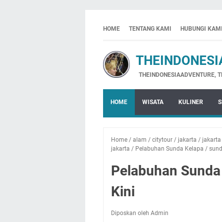
HOME
TENTANG KAMI
HUBUNGI KAM
THEINDONESIA
THEINDONESIAADVENTURE, THE INDO
HOME
WISATA
KULINER
S
Home
/
alam
/
citytour
/
jakarta
/
jakarta
jakarta
/
Pelabuhan Sunda Kelapa
/
sund
Pelabuhan Sunda 
Kini
Diposkan oleh Admin