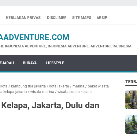
I
KEBIJAKAN PRIVASI
DISCLIMER
SITE MAPS
ARSIP
ADVENTURE.COM
NESIA ADVENTURE, INDONESIA ADVENTURE, ADVENTURE INDONESIA
EJARAH
BUDAYA
LIFESTYLE
TERB
 kota
/
kampung tua jakarta
/
kota jakarta
/
marina
/
paket wisata
a kelapa jakarta
/
wisata marina
/
wisata sunda kelapa
Kelapa, Jakarta, Dulu dan