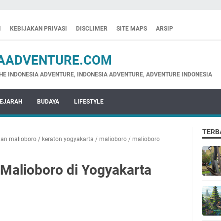
I
KEBIJAKAN PRIVASI
DISCLIMER
SITE MAPS
ARSIP
ADVENTURE.COM
NESIA ADVENTURE, INDONESIA ADVENTURE, ADVENTURE INDONESIA
EJARAH
BUDAYA
LIFESTYLE
TERB
lan malioboro
/
keraton yogyakarta
/
malioboro
/
malioboro
 Malioboro di Yogyakarta