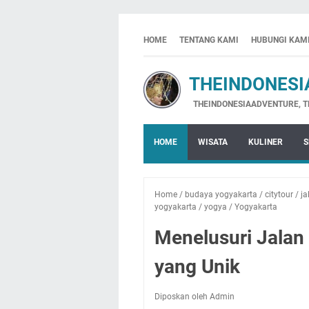
HOME
TENTANG KAMI
HUBUNGI KAM
THEINDONESIA
THEINDONESIAADVENTURE, THE INDO
HOME
WISATA
KULINER
S
Home
/
budaya yogyakarta
/
citytour
/
ja
yogyakarta
/
yogya
/
Yogyakarta
Menelusuri Jalan
yang Unik
Diposkan oleh Admin