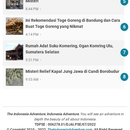
Misteri
8:44 PM
Ini Rekomendasi Toge Goreng di Bandung dan Cara
Buat Toge Goreng yang Nikmat
4:14 PM
Rumah Adat Suku Komering, Ogan Komring Ulu,
Sumatera Selatan
5:51 PM
Misteri Relief Kapal Jung Jawa di Candi Borobudur
9:53 AM
The Indonesia Adventure
,
Indonesia Adventure
, You will see an adventure in
depth the beauty of all about Indonesia.
TDPSE : 006278.01/DJAI.PSE/07/2022
© Copyright 2010 - 2022,
TheIndonesiaAdventure.com.
All Right Reserved.