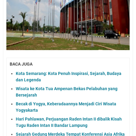
BACA JUGA
Kota Semarang: Kota Penuh Inspirasi, Sejarah, Budaya
dan Legenda
Wisata ke Kota Tua Ampenan Bekas Pelabuhan yang
Bersejarah
Becak di Yogya, Keberadaannya Menjadi Ciri Wisata
Yogyakarta
Hari Pahlawan, Perjuangan Raden Intan II dibalik Kisah
Tugu Raden Intan II Bandar Lampung
Sejarah Gedung Merdeka Tempat Konferensi Asia Afrika