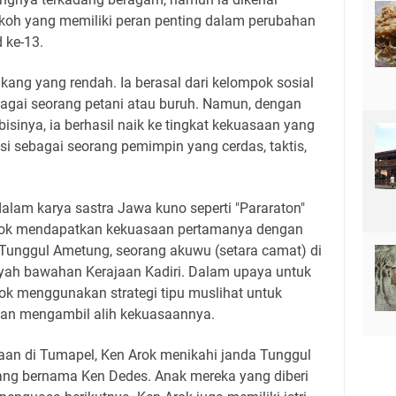
okoh yang memiliki peran penting dalam perubahan
 ke-13.
akang yang rendah. Ia berasal dari kelompok sosial
bagai seorang petani atau buruh. Namun, dengan
isinya, ia berhasil naik ke tingkat kekuasaan yang
asi sebagai seorang pemimpin yang cerdas, taktis,
alam karya sastra Jawa kuno seperti "Pararaton"
rok mendapatkan kekuasaan pertamanya dengan
l Tunggul Ametung, seorang akuwu (setara camat) di
yah bawahan Kerajaan Kadiri. Dalam upaya untuk
k menggunakan strategi tipu muslihat untuk
n mengambil alih kekuasaannya.
aan di Tumapel, Ken Arok menikahi janda Tunggul
ang bernama Ken Dedes. Anak mereka yang diberi