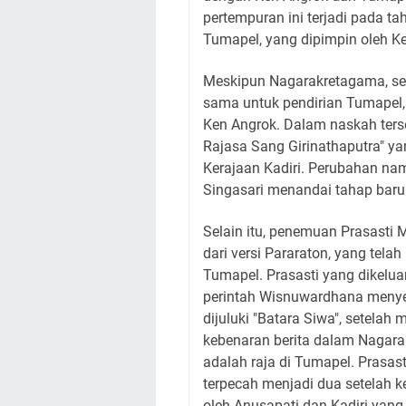
pertempuran ini terjadi pada t
Tumapel, yang dipimpin oleh K
Meskipun Nagarakretagama, se
sama untuk pendirian Tumapel,
Ken Angrok. Dalam naskah ters
Rajasa Sang Girinathaputra" ya
Kerajaan Kadiri. Perubahan nam
Singasari menandai tahap baru 
Selain itu, penemuan Prasasti
dari versi Pararaton, yang tel
Tumapel. Prasasti yang dikelu
perintah Wisnuwardhana menye
dijuluki "Batara Siwa", setelah
kebenaran berita dalam Nagar
adalah raja di Tumapel. Prasa
terpecah menjadi dua setelah 
oleh Anusapati dan Kadiri yang