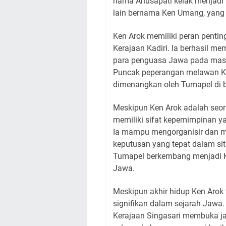
nama Anusapati kelak menjadi p
lain bernama Ken Umang, yang 
Ken Arok memiliki peran pent
Kerajaan Kadiri. Ia berhasil mem
para penguasa Jawa pada masa
Puncak peperangan melawan Kad
dimenangkan oleh Tumapel di 
Meskipun Ken Arok adalah seora
memiliki sifat kepemimpinan y
Ia mampu mengorganisir dan m
keputusan yang tepat dalam si
Tumapel berkembang menjadi Ke
Jawa.
Meskipun akhir hidup Ken Arok t
signifikan dalam sejarah Jawa.
Kerajaan Singasari membuka ja