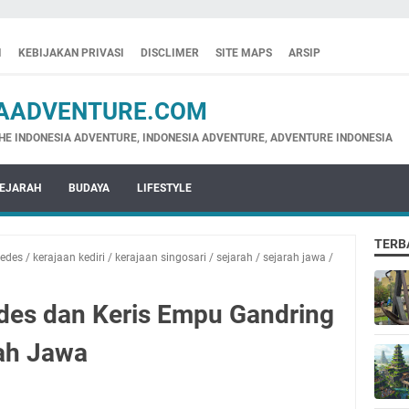
I
KEBIJAKAN PRIVASI
DISCLIMER
SITE MAPS
ARSIP
ADVENTURE.COM
NESIA ADVENTURE, INDONESIA ADVENTURE, ADVENTURE INDONESIA
EJARAH
BUDAYA
LIFESTYLE
TERB
dedes
/
kerajaan kediri
/
kerajaan singosari
/
sejarah
/
sejarah jawa
/
des dan Keris Empu Gandring
ah Jawa