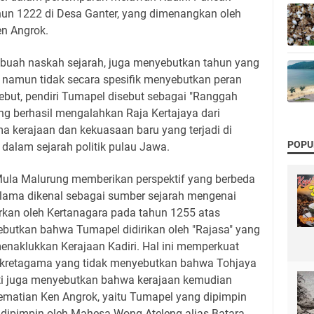
ahun 1222 di Desa Ganter, yang dimenangkan oleh
en Angrok.
buah naskah sejarah, juga menyebutkan tahun yang
 namun tidak secara spesifik menyebutkan peran
ebut, pendiri Tumapel disebut sebagai "Ranggah
ng berhasil mengalahkan Raja Kertajaya dari
a kerajaan dan kekuasaan baru yang terjadi di
POPU
dalam sejarah politik pulau Jawa.
 Mula Malurung memberikan perspektif yang berbeda
ah lama dikenal sebagai sumber sejarah mengenai
arkan oleh Kertanagara pada tahun 1255 atas
butkan bahwa Tumapel didirikan oleh "Rajasa" yang
 menaklukkan Kerajaan Kadiri. Hal ini memperkuat
akretagama yang tidak menyebutkan bahwa Tohjaya
sti juga menyebutkan bahwa kerajaan kemudian
kematian Ken Angrok, yaitu Tumapel yang dipimpin
 dipimpin oleh Mahesa Wong Ateleng alias Batara