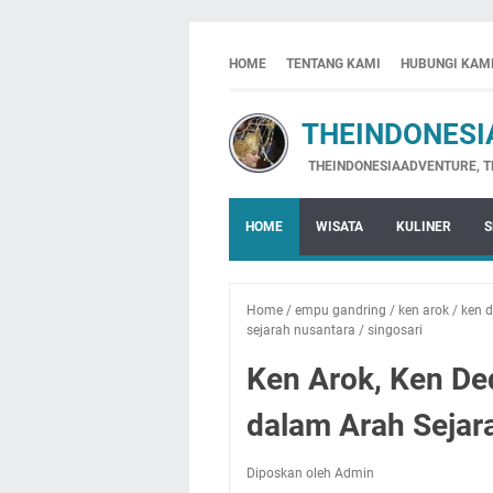
HOME
TENTANG KAMI
HUBUNGI KAM
THEINDONESIA
THEINDONESIAADVENTURE, THE INDO
HOME
WISATA
KULINER
S
Home
/
empu gandring
/
ken arok
/
ken 
sejarah nusantara
/
singosari
Ken Arok, Ken De
dalam Arah Sejar
Diposkan oleh Admin