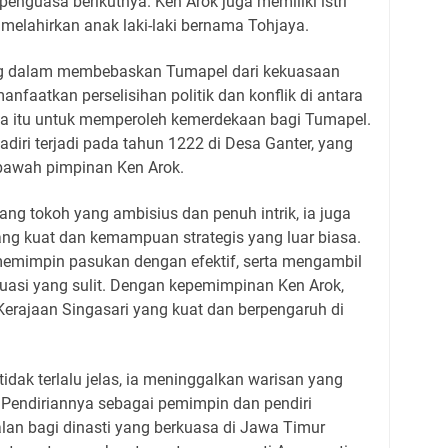
enguasa berikutnya. Ken Arok juga memiliki istri
melahirkan anak laki-laki bernama Tohjaya.
ing dalam membebaskan Tumapel dari kekuasaan
anfaatkan perselisihan politik dan konflik di antara
 itu untuk memperoleh kemerdekaan bagi Tumapel.
iri terjadi pada tahun 1222 di Desa Ganter, yang
bawah pimpinan Ken Arok.
ng tokoh yang ambisius dan penuh intrik, ia juga
ang kuat dan kemampuan strategis yang luar biasa.
emimpin pasukan dengan efektif, serta mengambil
tuasi yang sulit. Dengan kepemimpinan Ken Arok,
rajaan Singasari yang kuat dan berpengaruh di
idak terlalu jelas, ia meninggalkan warisan yang
 Pendiriannya sebagai pemimpin dan pendiri
lan bagi dinasti yang berkuasa di Jawa Timur