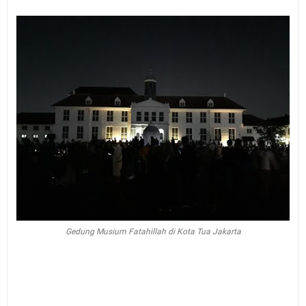
Gedung Musium Fatahillah di Kota Tua Jakarta