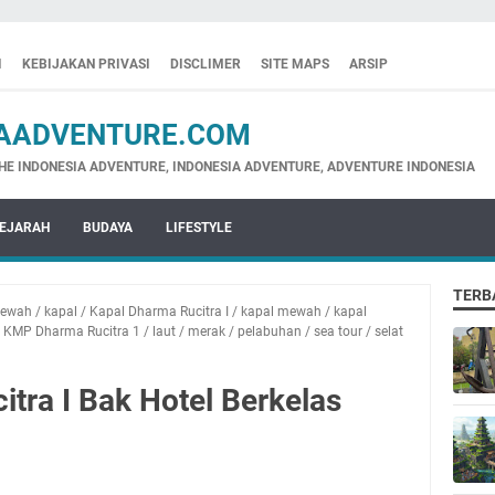
I
KEBIJAKAN PRIVASI
DISCLIMER
SITE MAPS
ARSIP
ADVENTURE.COM
NESIA ADVENTURE, INDONESIA ADVENTURE, ADVENTURE INDONESIA
EJARAH
BUDAYA
LIFESTYLE
TERB
 mewah
/
kapal
/
Kapal Dharma Rucitra I
/
kapal mewah
/
kapal
/
KMP Dharma Rucitra 1
/
laut
/
merak
/
pelabuhan
/
sea tour
/
selat
tra I Bak Hotel Berkelas