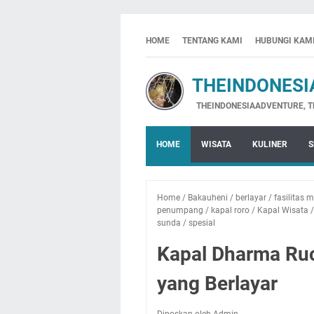
HOME
TENTANG KAMI
HUBUNGI KAM
THEINDONESIA
THEINDONESIAADVENTURE, THE INDO
HOME
WISATA
KULINER
S
Home
/
Bakauheni
/
berlayar
/
fasilitas
penumpang
/
kapal roro
/
Kapal Wisata
sunda
/
spesial
Kapal Dharma Ruci
yang Berlayar