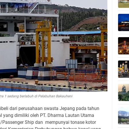
ra 1 sedang berlabuh di Pelabuhan Bakauheni
ibeli dari perusahaan swasta Jepang pada tahun
al yang dimiliki oleh PT. Dharma Lautan Utama
RO/Passenger Ship dan mempunyai tonase kotor