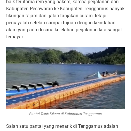
baik terutama rem yang pakem, karena perjalanan dari
Kabupaten Pesawaran ke Kabupaten Tenggamus banyak
tikungan tajam dan jalan tanjakan curam, tetapi
percayalah setelah sampai tujuan dengan keindahan
alam yang ada di sana kelelahan perjalanan kita sangat
terbayar.
Pantai Teluk Kiluan di Kabupaten Tenggamus.
Salah satu pantai yang menarik di Tenggamus adalah