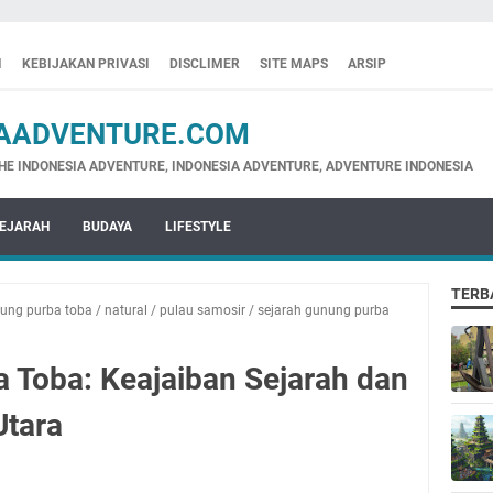
I
KEBIJAKAN PRIVASI
DISCLIMER
SITE MAPS
ARSIP
ADVENTURE.COM
NESIA ADVENTURE, INDONESIA ADVENTURE, ADVENTURE INDONESIA
EJARAH
BUDAYA
LIFESTYLE
TERB
ung purba toba
/
natural
/
pulau samosir
/
sejarah gunung purba
 Toba: Keajaiban Sejarah dan
Utara