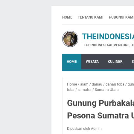
HOME
TENTANG KAMI
HUBUNGI KAM
THEINDONESIA
THEINDONESIAADVENTURE, THE INDO
HOME
WISATA
KULINER
S
Home
/
alam
/
danau
/
danau toba
/
gun
toba
/
sumatra
/
Sumatra Utara
Gunung Purbakala
Pesona Sumatra 
Diposkan oleh Admin