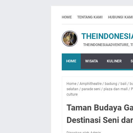
HOME
TENTANG KAMI
HUBUNGI KAM
THEINDONESIA
THEINDONESIAADVENTURE, THE INDO
HOME
WISATA
KULINER
S
Home
/
Amphitheatre
/
badung
/
bali
/
b
selatan
/
parade seni
/
plaza dan mall
/
P
culture
Taman Budaya Ga
Destinasi Seni da