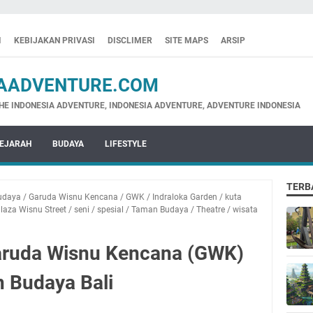
I
KEBIJAKAN PRIVASI
DISCLIMER
SITE MAPS
ARSIP
ADVENTURE.COM
NESIA ADVENTURE, INDONESIA ADVENTURE, ADVENTURE INDONESIA
EJARAH
BUDAYA
LIFESTYLE
TERB
udaya
/
Garuda Wisnu Kencana
/
GWK
/
Indraloka Garden
/
kuta
laza Wisnu Street
/
seni
/
spesial
/
Taman Budaya
/
Theatre
/
wisata
ruda Wisnu Kencana (GWK)
n Budaya Bali