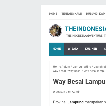
HOME
TENTANG KAMI
HUBUNGI KAM
THEINDONESIA
THEINDONESIAADVENTURE, THE INDO
HOME
WISATA
KULINER
S
Home
/
alam
/
bambu rafting
/
daerah al
way besai
/
way besai
/
way besai lampu
Way Besai Lampun
Diposkan oleh Admin
Provinsi
Lampung
merupakan wi