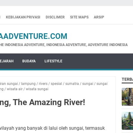
I
KEBIJAKAN PRIVASI
DISCLIMER
SITE MAPS
ARSIP
ADVENTURE.COM
NESIA ADVENTURE, INDONESIA ADVENTURE, ADVENTURE INDONESIA
EJARAH
BUDAYA
LIFESTYLE
TERB
iran sungai
/
lampung
/
rivers
/
spesial
/
sumatra
/
sungai
/
sungai
ng
/
wisata air
/
wisata sungai
g, The Amazing River!
layah yang banyak di lalui oleh sungai, termasuk