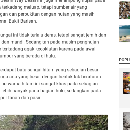
l. Selain Way Besai ini juga menampung hujan pada
 terkadang meluap, tetapi sumber air yang
ngan dan perbukitan dengan hutan yang masih
nal Bukit Barisan.
gai ini tidak terlalu deras, tetapi sangat jernih dan
g dan mandi. Sedangkan pada musim penghujan
ir terkadang agak kecoklatan karena pada awal
mpur yang berada di hulu.
POPU
terdapat batu sungai hitam yang sebagian besar
i juga ada yang besar dengan bentuk tak beraturan.
g berwarna hitam ini sangat khas pada sebagian
n lebih banyak pada bagian hulu, sedangkan pada
ur tanah dan pasir.