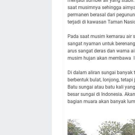
menjadi sumber air yang stabi
saat musimnya sehingga airnya
permanen berasal dari pegunu
terjadi di kawasan Taman Nasio
Pada saat musim kemarau air sun
sangat nyaman untuk berenan
arus sangat deras dan warna a
musim hujan akan membawa lu
Di dalam aliran sungai banyak 
berbentuk bulat, lonjong, tetap
Batu sungai atau batu kali yan
besar sungai di Indonesia. Aka
bagian muara akan banyak lump